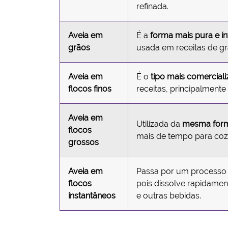
refinada.
Aveia em
É a
forma mais pura e í
grãos
usada em receitas de gr
Aveia em
É o
tipo mais comercial
flocos finos
receitas, principalment
Aveia em
Utilizada da
mesma forma
flocos
mais de tempo para coz
grossos
Aveia em
Passa por um processo
flocos
pois dissolve rapidamen
instantâneos
e outras bebidas.