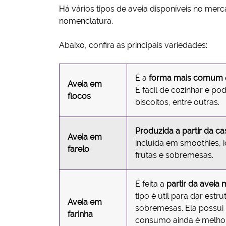
Há vários tipos de aveia disponíveis no merc
nomenclatura.
Abaixo, confira as principais variedades:
É a
forma mais comum
Aveia em
É fácil de cozinhar e po
flocos
biscoitos, entre outras.
Produzida a partir da ca
Aveia em
incluída em smoothies, 
farelo
frutas e sobremesas.
É feita a
partir da aveia
tipo é útil para dar estr
Aveia em
sobremesas. Ela possui 
farinha
consumo ainda é melhor