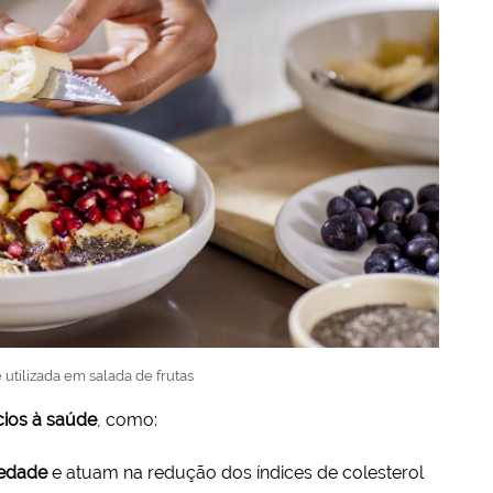
 utilizada em salada de frutas
cios à saúde
, como:
iedade
e atuam na redução dos índices de colesterol