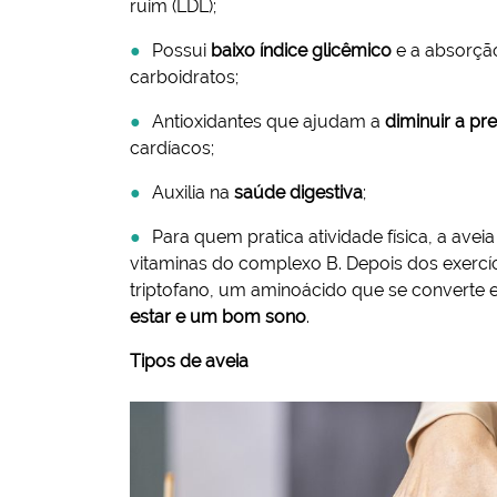
ruim (LDL);
Possui
baixo índice glicêmico
e a absorção
carboidratos;
Antioxidantes que ajudam a
diminuir a pre
cardíacos;
Auxilia na
saúde digestiva
;
Para quem pratica atividade física, a avei
vitaminas do complexo B. Depois dos exercíc
triptofano, um aminoácido que se converte 
estar e um bom sono
.
Tipos de aveia