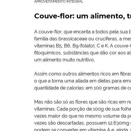
APROVEITAMENTO INTEGRAL
Couve-flor: um alimento, tr
A couve-flor, que encanta a todos pela sua b
família das brassicaceae ou crucíferas, a 
vitaminas B5, B6, B9 (folato), C e K. A couv
fitoquímicos, substâncias que dão cor aos 
um alimento muito nutritivo.
Assim como outros alimentos ricos em fibra
o que a torna uma aliada em dietas para em
quantidade de calorias: em 100 gramas de co
Mas não são só as flores que são ricas em 
vitaminas. Cada porção de 100g de sua folh
vezes maior do que no mesmo volume da polp
vezes são descartadas, possuem 12,630mg d
podem se converter em vitamina A e, ainda,