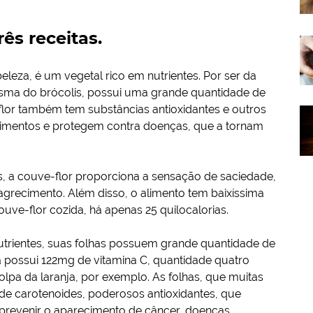
ês receitas.
eleza, é um vegetal rico em nutrientes. Por ser da
mesma do brócolis, possui uma grande quantidade de
e-flor também tem substâncias antioxidantes e outros
alimentos e protegem contra doenças, que a tornam
s, a couve-flor proporciona a sensação de saciedade,
agrecimento. Além disso, o alimento tem baixíssima
uve-flor cozida, há apenas 25 quilocalorias.
nutrientes, suas folhas possuem grande quantidade de
a possui 122mg de vitamina C, quantidade quatro
a da laranja, por exemplo. As folhas, que muitas
e carotenoides, poderosos antioxidantes, que
 prevenir o aparecimento de câncer, doenças