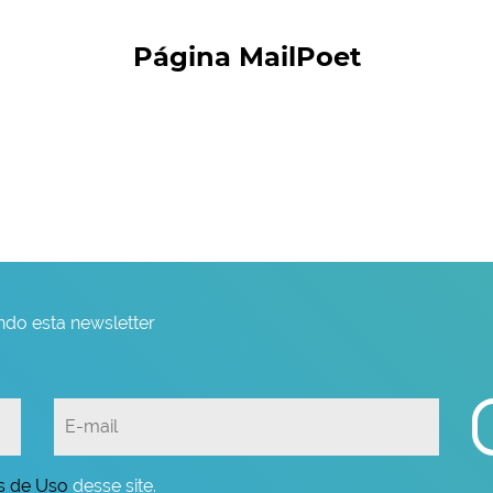
Página MailPoet
do esta newsletter
s de Uso
desse site.