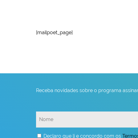
[mailpoet_page]
Receba novidades sobre o programa assinan
Declaro que li e concordo com os
Termo